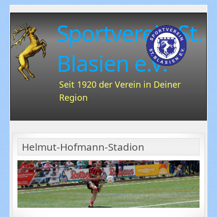
Sportverein St.
Blasien e.V.
Seit 1920 der Verein in Deiner
Region
Helmut-Hofmann-Stadion