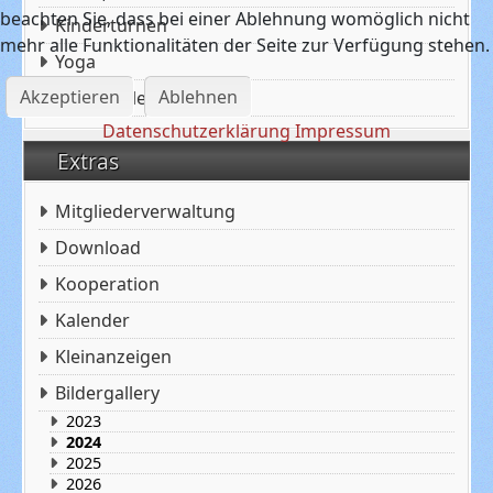
beachten Sie, dass bei einer Ablehnung womöglich nicht
Kinderturnen
mehr alle Funktionalitäten der Seite zur Verfügung stehen.
Yoga
Akzeptieren
Ablehnen
Leichtathletik
Datenschutzerklärung
Impressum
Extras
Mitgliederverwaltung
Download
Kooperation
Kalender
Kleinanzeigen
Bildergallery
2023
2024
2025
2026