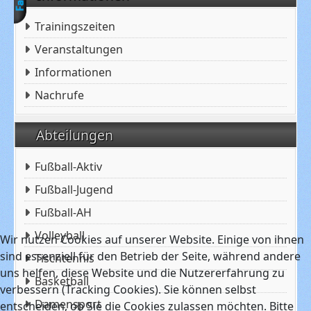
Trainingszeiten
Veranstaltungen
Informationen
Nachrufe
Abteilungen
Fußball-Aktiv
Fußball-Jugend
Fußball-AH
Volleyball
Wir nutzen Cookies auf unserer Website. Einige von ihnen
sind essenziell für den Betrieb der Seite, während andere
Tischtennis
uns helfen, diese Website und die Nutzererfahrung zu
Basketball
verbessern (Tracking Cookies). Sie können selbst
Damensport
entscheiden, ob Sie die Cookies zulassen möchten. Bitte