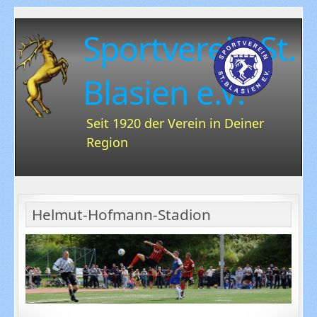
Sportverein St.
Blasien e.V.
Seit 1920 der Verein in Deiner
Region
Helmut-Hofmann-Stadion