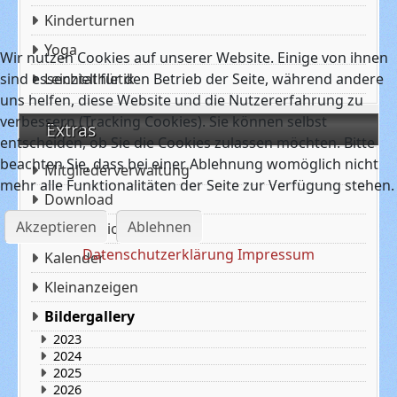
Kinderturnen
Yoga
Wir nutzen Cookies auf unserer Website. Einige von ihnen
sind essenziell für den Betrieb der Seite, während andere
Leichtathletik
uns helfen, diese Website und die Nutzererfahrung zu
verbessern (Tracking Cookies). Sie können selbst
Extras
entscheiden, ob Sie die Cookies zulassen möchten. Bitte
beachten Sie, dass bei einer Ablehnung womöglich nicht
Mitgliederverwaltung
mehr alle Funktionalitäten der Seite zur Verfügung stehen.
Download
Akzeptieren
Ablehnen
Kooperation
Datenschutzerklärung
Impressum
Kalender
Kleinanzeigen
Bildergallery
2023
2024
2025
2026