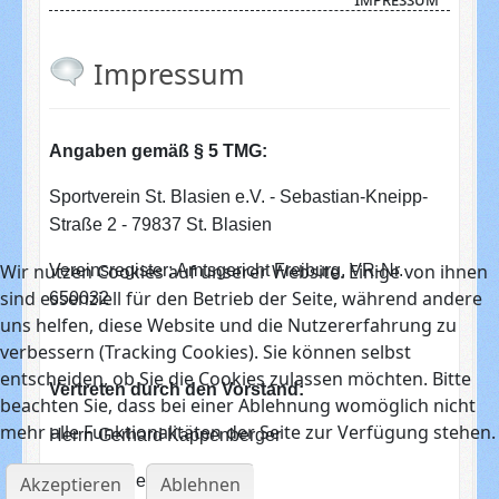
Impressum
Angaben gemäß § 5 TMG:
Sportverein St. Blasien e.V. - Sebastian-Kneipp-
Straße 2 - 79837 St. Blasien
Wir nutzen Cookies auf unserer Website. Einige von ihnen
Vereinsregister: Amtsgericht Freiburg, VR-Nr.
sind essenziell für den Betrieb der Seite, während andere
650032
uns helfen, diese Website und die Nutzererfahrung zu
verbessern (Tracking Cookies). Sie können selbst
entscheiden, ob Sie die Cookies zulassen möchten. Bitte
Vertreten durch den Vorstand:
beachten Sie, dass bei einer Ablehnung womöglich nicht
mehr alle Funktionalitäten der Seite zur Verfügung stehen.
Herrn Gerhard Kappenberger
Herrn Reiner Schmidt
Akzeptieren
Ablehnen