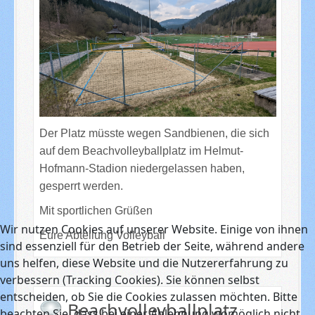
Der Platz müsste wegen Sandbienen, die sich
auf dem Beachvolleyballplatz im Helmut-
Hofmann-Stadion niedergelassen haben,
gesperrt werden.
Mit sportlichen Grüßen
Wir nutzen Cookies auf unserer Website. Einige von ihnen
Eure Abteilung Volleyball
sind essenziell für den Betrieb der Seite, während andere
uns helfen, diese Website und die Nutzererfahrung zu
verbessern (Tracking Cookies). Sie können selbst
entscheiden, ob Sie die Cookies zulassen möchten. Bitte
Beachvolleyballplatz
beachten Sie, dass bei einer Ablehnung womöglich nicht