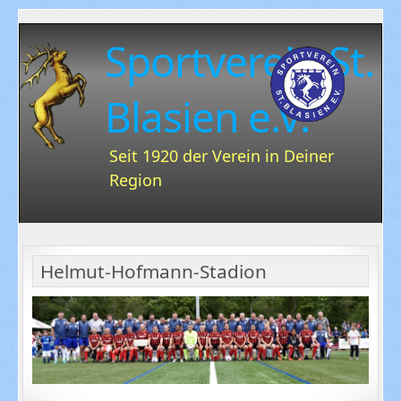
Sportverein St.
Blasien e.V.
Seit 1920 der Verein in Deiner
Region
Helmut-Hofmann-Stadion