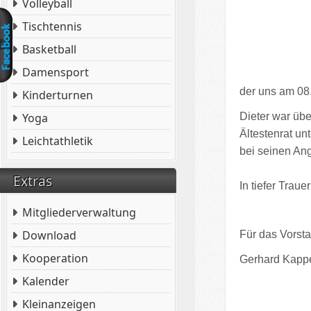
Volleyball
Tischtennis
Basketball
Damensport
der uns am 08
Kinderturnen
Dieter war übe
Yoga
Ältestenrat un
Leichtathletik
bei seinen An
Extras
In tiefer Trauer
Mitgliederverwaltung
Download
Für das Vorsta
Kooperation
Gerhard Kappe
Kalender
Kleinanzeigen