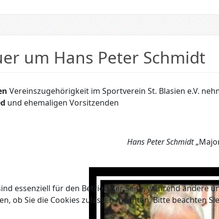
uer um Hans Peter Schmidt
en
Vereinszugehörigkeit im Sportverein St. Blasien e.V. ne
ed
und ehemaligen Vorsitzenden
Hans Peter Schmidt
„Majo
ind essenziell für den Betrieb der Seite, während andere u
en, ob Sie die Cookies zulassen möchten. Bitte beachten Si