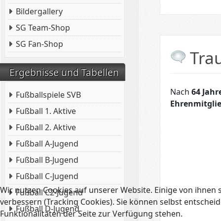
Bildergallery
SG Team-Shop
SG Fan-Shop
Tra
Ergebnisse und Tabellen
Nach
64 Jahr
Fußballspiele SVB
Ehrenmitgli
Fußball 1. Aktive
Fußball 2. Aktive
Fußball A-Jugend
Fußball B-Jugend
Fußball C-Jugend
Wir nutzen Cookies auf unserer Website. Einige von ihnen s
Fußball C2-Jugend
verbessern (Tracking Cookies). Sie können selbst entscheid
Fußball D-Jugend
Funktionalitäten der Seite zur Verfügung stehen.