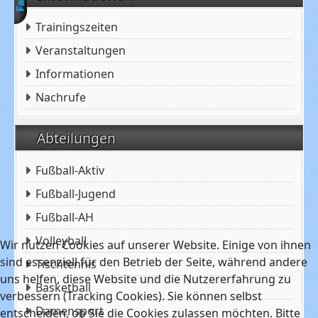
Trainingszeiten
Veranstaltungen
Informationen
Nachrufe
Abteilungen
Fußball-Aktiv
Fußball-Jugend
Fußball-AH
Volleyball
Wir nutzen Cookies auf unserer Website. Einige von ihnen
sind essenziell für den Betrieb der Seite, während andere
Tischtennis
uns helfen, diese Website und die Nutzererfahrung zu
Basketball
verbessern (Tracking Cookies). Sie können selbst
Damensport
entscheiden, ob Sie die Cookies zulassen möchten. Bitte