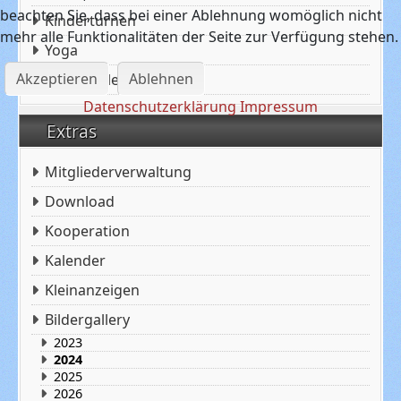
beachten Sie, dass bei einer Ablehnung womöglich nicht
Kinderturnen
mehr alle Funktionalitäten der Seite zur Verfügung stehen.
Yoga
Akzeptieren
Ablehnen
Leichtathletik
Datenschutzerklärung
Impressum
Extras
Mitgliederverwaltung
Download
Kooperation
Kalender
Kleinanzeigen
Bildergallery
2023
2024
2025
2026