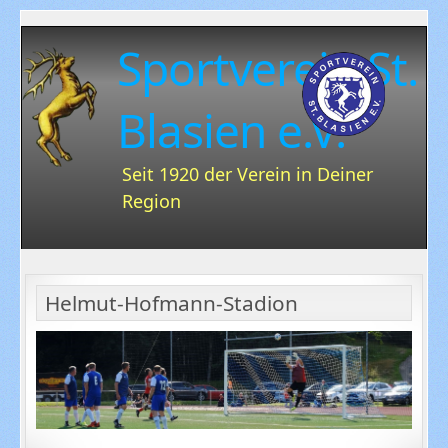
Sportverein St.
Blasien e.V.
Seit 1920 der Verein in Deiner
Region
Helmut-Hofmann-Stadion