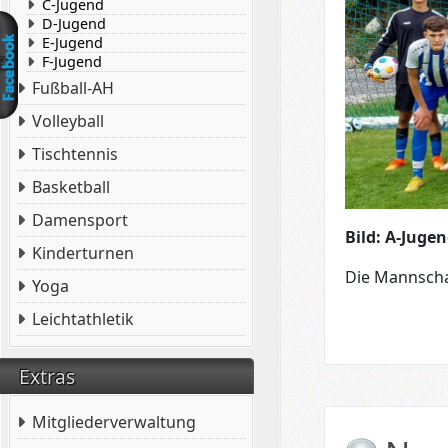
C-Jugend
D-Jugend
E-Jugend
F-Jugend
Fußball-AH
Volleyball
Tischtennis
Basketball
Damensport
Bild: A-Juge
Kinderturnen
Die Mannscha
Yoga
Leichtathletik
Extras
Mitgliederverwaltung