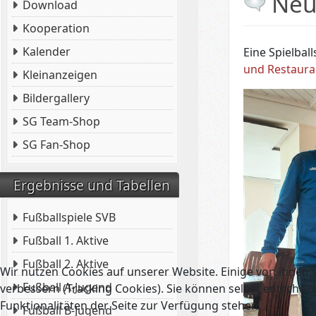
Neue
Download
Kooperation
Kalender
Eine Spielbal
und Restaura
Kleinanzeigen
Bildergallery
SG Team-Shop
SG Fan-Shop
Ergebnisse und Tabellen
Fußballspiele SVB
Fußball 1. Aktive
Fußball 2. Aktive
Wir nutzen Cookies auf unserer Website. Einige von ihnen s
Fußball A-Jugend
verbessern (Tracking Cookies). Sie können selbst entscheid
Funktionalitäten der Seite zur Verfügung stehen.
Fußball B-Jugend