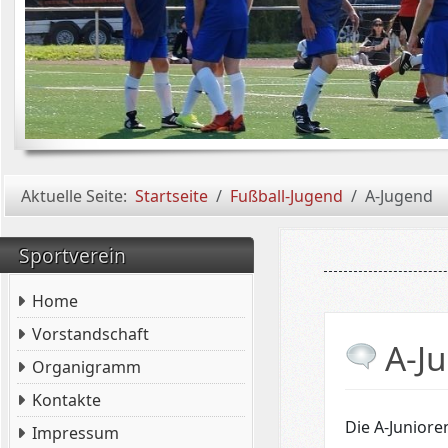
Aktuelle Seite:
Startseite
Fußball-Jugend
A-Jugend
Sportverein
Home
Vorstandschaft
A-J
Organigramm
Kontakte
Die A-Juniore
Impressum